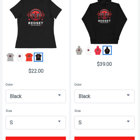
$39.00
$22.00
Color
Color
Size
Size