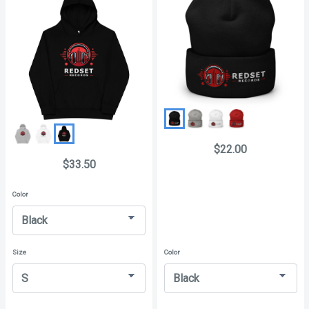
$22.00
$33.50
Color
Size
Color